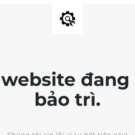
 website đang 
bảo trì.
Chúng tôi xin lỗi vì sự bất tiện này!