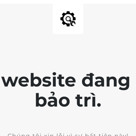
 website đang 
bảo trì.
Chúng tôi xin lỗi vì sự bất tiện này!