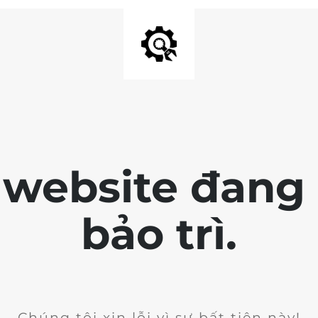
 website đang 
bảo trì.
Chúng tôi xin lỗi vì sự bất tiện này!