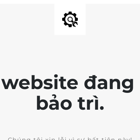
 website đang 
bảo trì.
Chúng tôi xin lỗi vì sự bất tiện này!