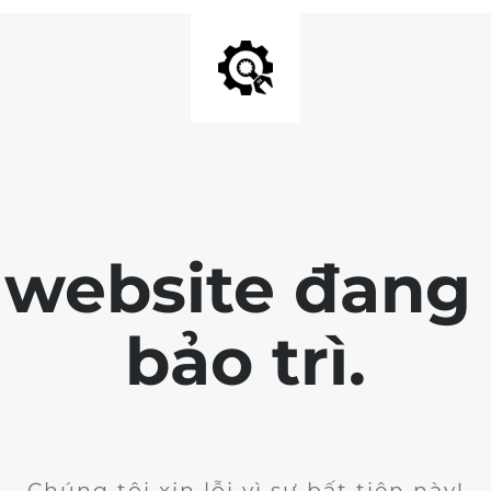
 website đang 
bảo trì.
Chúng tôi xin lỗi vì sự bất tiện này!