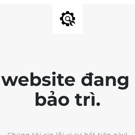
 website đang 
bảo trì.
Chúng tôi xin lỗi vì sự bất tiện này!