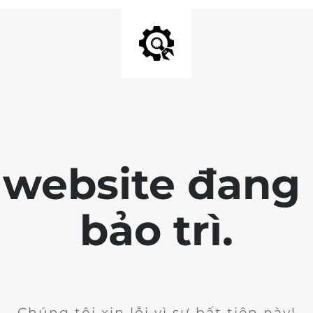
 website đang 
bảo trì.
Chúng tôi xin lỗi vì sự bất tiện này!