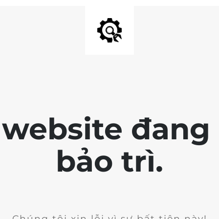
 website đang 
bảo trì.
Chúng tôi xin lỗi vì sự bất tiện này!