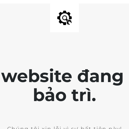
 website đang 
bảo trì.
Chúng tôi xin lỗi vì sự bất tiện này!