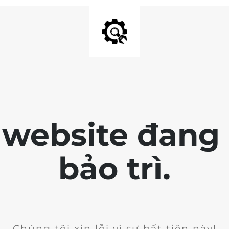
 website đang 
bảo trì.
Chúng tôi xin lỗi vì sự bất tiện này!