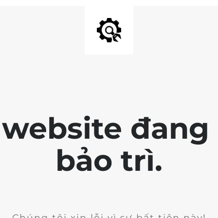
 website đang 
bảo trì.
Chúng tôi xin lỗi vì sự bất tiện này!