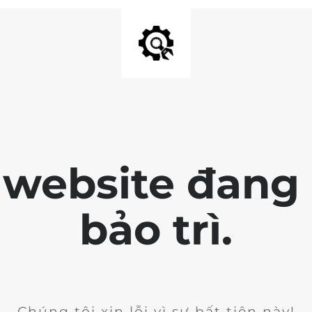
 website đang 
bảo trì.
Chúng tôi xin lỗi vì sự bất tiện này!